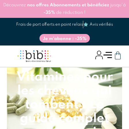
Découvrez
nos offres Abonnements et bénéficiez
jusqu'à
-35%
de réduction !
Frais de port offerts en point relais
Avis vérifiés
Je m'abonne : -35%
Vitamines pour
les cheveux qui
tombent : Le
guide complet