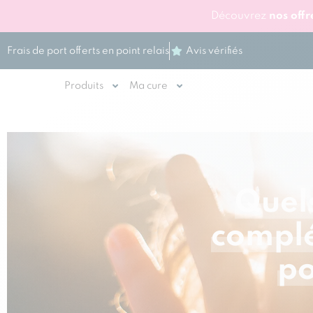
Découvrez
nos off
Frais de port offerts en point relais
Avis vérifiés
Produits
Ma cure
Quels
complé
po