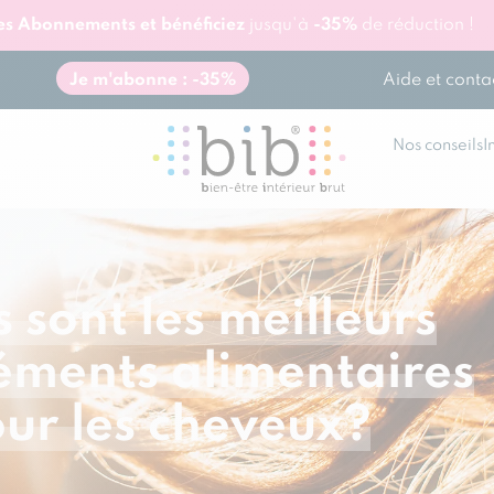
res Abonnements et bénéficiez
jusqu'à
-35%
de réduction !
Aide et conta
Je m'abonne : -35%
Nos conseils
I
 sont les meilleurs
ments alimentaires
ur les cheveux?