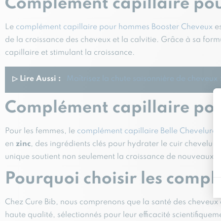
Complément capillaire pour
Le
complément capillaire pour hommes Booster Cheveux
es
de la croissance des cheveux et la calvitie. Grâce à sa form
capillaire et stimulant la croissance.
▷ Lire Aussi :
Maîtrisez la chute saisonnière de cheveux 
Complément capillaire pou
Pour les femmes, le
complément capillaire Belle Chevelure
v
en
zinc
, des ingrédients clés pour hydrater le cuir chevelu,
unique soutient non seulement la croissance de nouveaux che
Pourquoi choisir les compl
Chez Cure Bib, nous comprenons que la santé des cheveux es
haute qualité, sélectionnés pour leur efficacité scientifi