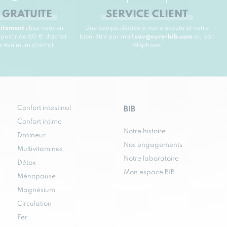
 GRATUITE
SERVICE CLIENT
uitement
chez vous en
Une équipe dédiée à votre écoute et votre
 partir de 60 € d’achat
bien-être par mail
sav@cure-bib.com
ou par
ns minimum d’achat.
téléphone.
Confort intestinal
BIB
Confort intime
Notre histoire
Draineur
Nos engagements
Multivitamines
Notre laboratoire
Détox
Mon espace BIB
Ménopause
Magnésium
Circulation
Fer