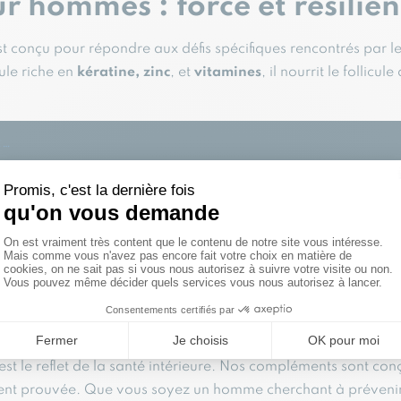
 hommes : force et résilie
t conçu pour répondre aux défis spécifiques rencontrés par l
ule riche en
kératine, zinc
, et
vitamines
, il nourrit le follicul
:…
r femmes : éclat et volume
a au-delà de la simple stimulation de la croissance. Il est en
 améliorer l’élasticité des cheveux, et leur donner un aspect v
veux, mais garantit également que chaque mèche est plus fort
éments cure bib ?
t le reflet de la santé intérieure. Nos compléments sont conç
quement prouvée. Que vous soyez un homme cherchant à préven