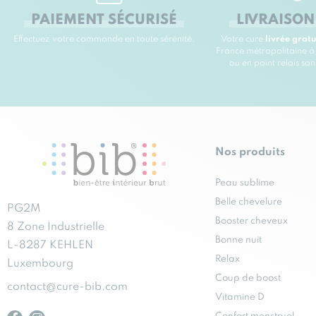
PAIEMENT SÉCURISÉ
LIVRAISON
Effectuez votre commande en toute sérénité.
Votre cure
livrée grat
France métropolitaine à
ou en point relais sa
Nos produits
Peau sublime
Belle chevelure
PG2M
Booster cheveux
8 Zone Industrielle
Bonne nuit
L-8287 KEHLEN
Relax
Luxembourg
Coup de boost
contact@cure-bib.com
Vitamine D