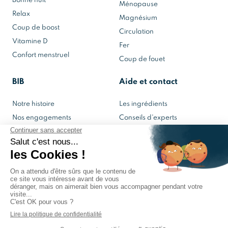
Bonne nuit
Ménopause
Relax
Magnésium
Coup de boost
Circulation
Vitamine D
Fer
Confort menstruel
Coup de fouet
BIB
Aide et contact
Notre histoire
Les ingrédients
Nos engagements
Conseils d'experts
Notre laboratoire
Contactez-nous
Mon espace BIB
© 2022 BIB
Mentions Légales
–
Politique de confidentialité
–
CGV