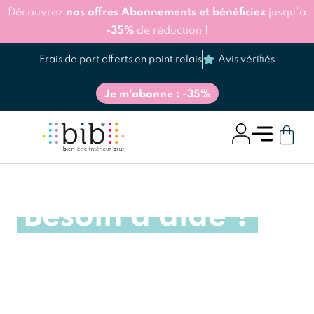
Découvrez
nos offres Abonnements et bénéficiez
jusqu'à
-35%
de réduction !
Frais de port offerts en point relais
Avis vérifiés
Je m'abonne : -35%
Besoin d'aide ?
Une question, besoin d’aide ?
Nos professionnels sont à votre écoute pour