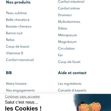
Confort intestinal
Nos produits
Confort intime
Peau sublime
Draineur
Belle chevelure
Multivitamines
Booster cheveux
Détox
Bonne nuit
Ménopause
Relax
Magnésium
Coup de boost
Circulation
Vitamine D
Fer
Confort menstruel
Coup de fouet
BIB
Aide et contact
Notre histoire
Les ingrédients
Nos engagements
Conseils d'experts
Notre laboratoire
Contactez-nous
Mon espace BIB