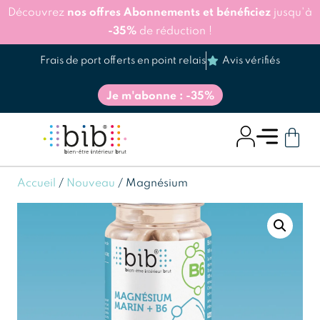
Découvrez
nos offres Abonnements et bénéficiez
jusqu'à
-35%
de réduction !
Frais de port offerts en point relais
Avis vérifiés
Je m'abonne : -35%
Accueil
/
Nouveau
/ Magnésium