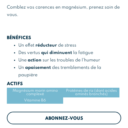
Comblez vos carences en magnésium, prenez soin de
vous.
BÉNÉFICES
Un effet
réducteur
de stress
Des vertus
qui diminuent
la fatigue
Une
action
sur les troubles de l’humeur
Un
apaisement
des tremblements de la
paupière
ACTIFS
Magnésium marin amino
Protéines de riz (dont acides
complexé
aminés branchés)
Vitamine B6
ABONNEZ-VOUS