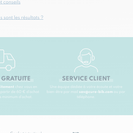
t conseils
sont les résultats ?
 GRATUITE
SERVICE CLIENT
uitement
chez vous en
Une équipe dédiée à votre écoute et votre
 partir de 60 € d’achat
bien-être par mail
sav@cure-bib.com
ou par
ns minimum d’achat.
téléphone.