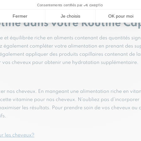
cheveux, y compris une augmentation de leur brillance et une
eux, ainsi qu’à améliorer l’apparence des ongles et de la pea
ine dans votre Routine Capi
et équilibrée riche en aliments contenant des quantités sign
uvez également compléter votre alimentation en prenant des s
galement appliquer des produits capillaires contenant de 
r vos cheveux pour obtenir une hydratation supplémentaire.
orcer nos cheveux. En mangeant une alimentation riche en vita
 cette vitamine pour nos cheveux. N’oubliez pas d’incorporer 
aximiser les résultats. Pour prendre soin de vos cheveux au q
fs.
ur les cheveux?