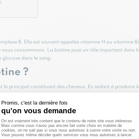
?
omplexe B. Elle est souvent appelée vitamine H ou vitamine B7,
que nous consommons. La biotine joue un rôle important dans l
e glucose dans le sang.
tine ?
st le principal constituant des cheveux. En aidant à produire l
 également à maintenir le pH naturel des cheveux et à prévenir
eresse et la desquamation de la peau.
tendus ?
 la santé générale du corps. Les personnes qui prennent des 