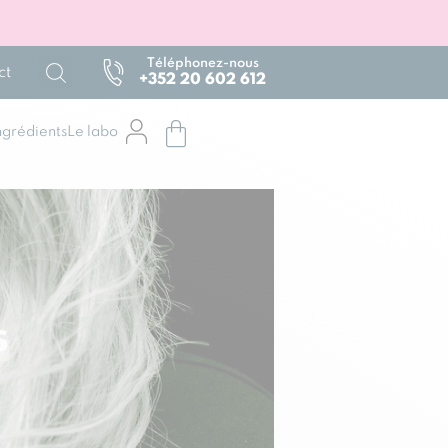
Téléphonez-nous
ct
+352 20 602 612
ngrédients
Le labo
s