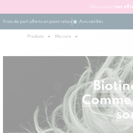
Découvrez
nos off
Frais de port offerts en point relais
Avis vérifiés
Produits
Ma cure
Biotin
Comment
so