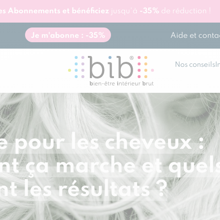
res Abonnements et bénéficiez
jusqu'à
-35%
de réduction !
Aide et conta
Je m'abonne : -35%
Nos conseils
I
e pour les cheveux :
 ça marche et quel
nt les résultats ?