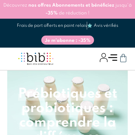
Découvrez
nos offres Abonnements et bénéficiez
jusqu'à
-35%
de réduction !
Frais de port offerts en point relais
Avis vérifiés
Je m'abonne : -35%
Prébiotiques et
probiotiques :
comprendre la