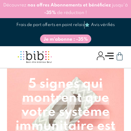
Découvrez
nos offres Abonnements et bénéficiez
jusqu'à
-35%
de réduction !
Frais de port offerts en point relais
Avis vérifiés
Je m'abonne : -35%
5 signes qui
montrent que
votre système
immunitaire est