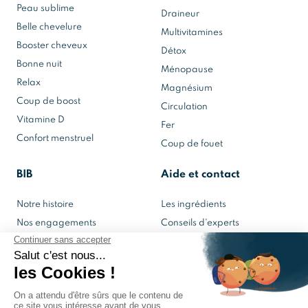
Peau sublime
Draineur
Belle chevelure
Multivitamines
Booster cheveux
Détox
Bonne nuit
Ménopause
Relax
Magnésium
Coup de boost
Circulation
Vitamine D
Fer
Confort menstruel
Coup de fouet
BIB
Aide et contact
Notre histoire
Les ingrédients
Nos engagements
Conseils d'experts
Notre laboratoire
Contactez-nous
Mon espace BIB