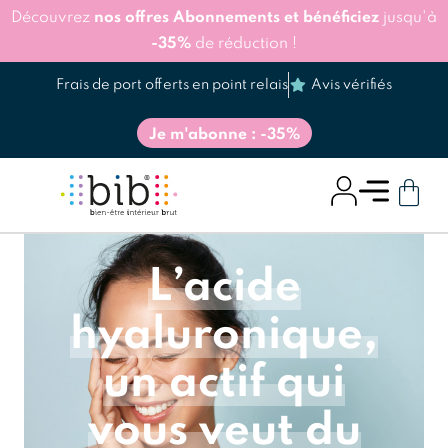
Découvrez
nos offres Abonnements et bénéficiez
jusqu'à
-35%
de réduction !
Frais de port offerts en point relais
Avis vérifiés
Je m'abonne : -35%
L’acide
hyaluronique,
un actif qui
vous veut du