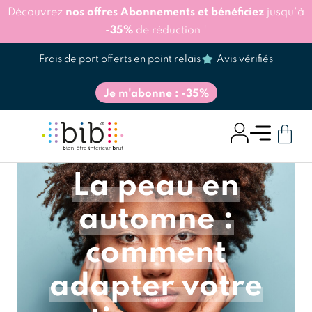
Découvrez
nos offres Abonnements et bénéficiez
jusqu'à
-35%
de réduction !
Frais de port offerts en point relais
Avis vérifiés
Je m'abonne : -35%
La peau en
automne :
comment
adapter votre