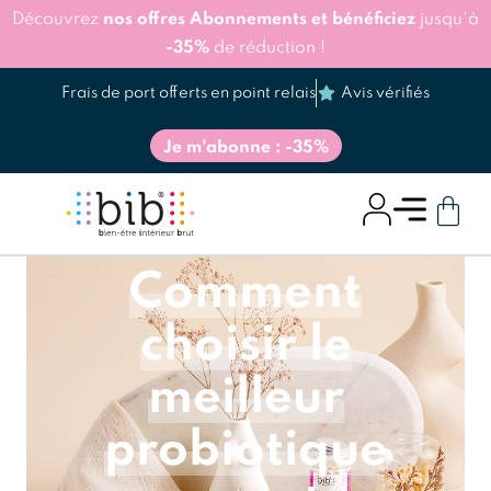
Découvrez
nos offres Abonnements et bénéficiez
jusqu'à
-35%
de réduction !
Frais de port offerts en point relais
Avis vérifiés
Je m'abonne : -35%
Comment
choisir le
meilleur
probiotique