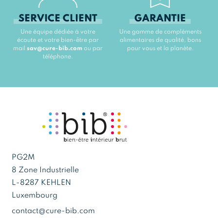
SERVICE CLIENT
GARANTIE
Une équipe dédiée à votre
Une gamme de compléments
écoute et votre bien-être par
alimentaires de qualité, bons
mail
sav@cure-bib.com
ou par
pour vous et la planète.
téléphone.
PG2M
8 Zone Industrielle
L-8287 KEHLEN
Luxembourg
contact@cure-bib.com