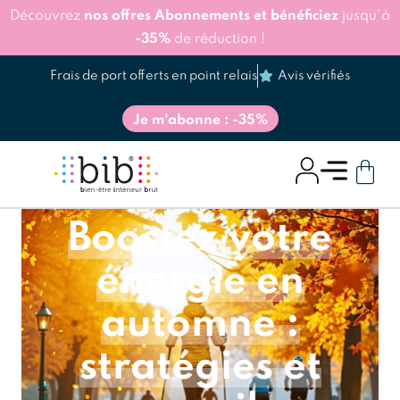
Découvrez
nos offres Abonnements et bénéficiez
jusqu'à
-35%
de réduction !
Frais de port offerts en point relais
Avis vérifiés
Je m'abonne : -35%
Boostez votre
énergie en
automne :
stratégies et