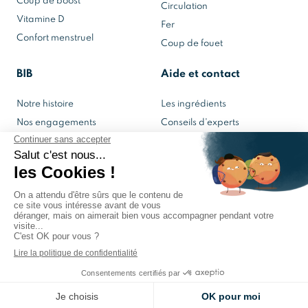
Coup de boost
Circulation
Vitamine D
Fer
Confort menstruel
Coup de fouet
BIB
Aide et contact
Notre histoire
Les ingrédients
Nos engagements
Conseils d'experts
Notre laboratoire
Contactez-nous
Mon espace BIB
© 2022 BIB
Mentions Légales
–
Politique de confidentialité
–
CGV
1