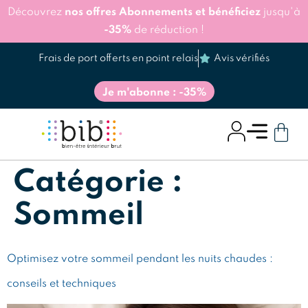
Découvrez
nos offres Abonnements et bénéficiez
jusqu'à
-35%
de réduction !
Frais de port offerts en point relais
Avis vérifiés
Je m'abonne : -35%
Catégorie :
Sommeil
Optimisez votre sommeil pendant les nuits chaudes :
conseils et techniques