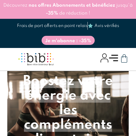
Découvrez
nos offres Abonnements et bénéficiez
jusqu'à
-35%
de réduction !
Frais de port offerts en point relais
Avis vérifiés
Je m'abonne : -35%
Boostez votre
énergie avec
les
compléments