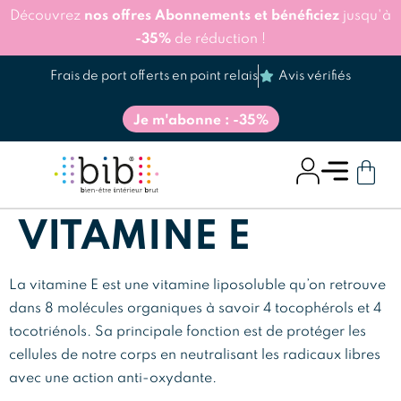
Découvrez
nos offres Abonnements et bénéficiez
jusqu'à
-35%
de réduction !
Frais de port offerts en point relais
Avis vérifiés
Je m'abonne : -35%
VITAMINE E
La vitamine E est une vitamine liposoluble qu’on retrouve
dans 8 molécules organiques à savoir 4 tocophérols et 4
tocotriénols. Sa principale fonction est de protéger les
cellules de notre corps en neutralisant les radicaux libres
avec une action anti-oxydante.