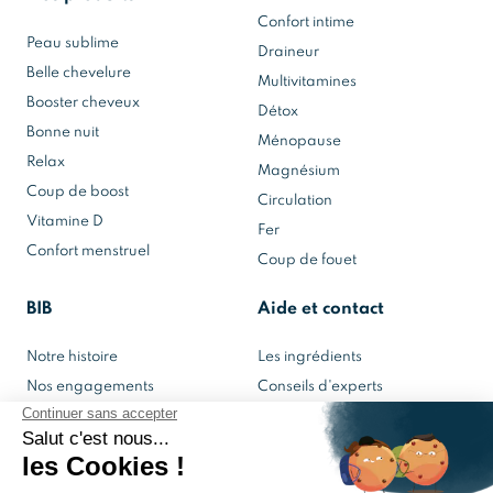
Confort intime
Peau sublime
Draineur
Belle chevelure
Multivitamines
Booster cheveux
Détox
Bonne nuit
Ménopause
Relax
Magnésium
Coup de boost
Circulation
Vitamine D
Fer
Confort menstruel
Coup de fouet
BIB
Aide et contact
Notre histoire
Les ingrédients
Nos engagements
Conseils d'experts
Notre laboratoire
Contactez-nous
Mon espace BIB