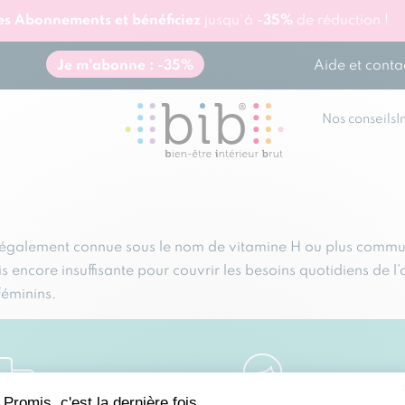
res Abonnements et bénéficiez
jusqu'à
-35%
de réduction !
Aide et conta
Je m'abonne : -35%
Nos conseils
I
 également connue sous le nom de vitamine H ou plus communé
s encore insuffisante pour couvrir les besoins quotidiens de l’
féminins.