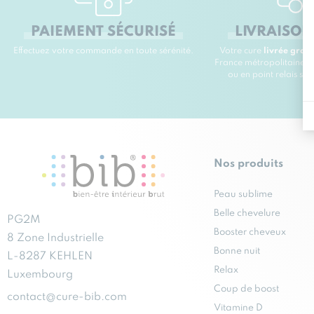
PAIEMENT SÉCURISÉ
LIVRAISON
Effectuez votre commande en toute sérénité.
Votre cure
livrée grat
France métropolitaine à
ou en point relais sa
Nos produits
Peau sublime
Belle chevelure
PG2M
Booster cheveux
8 Zone Industrielle
Bonne nuit
L-8287 KEHLEN
Relax
Luxembourg
Coup de boost
contact@cure-bib.com
Vitamine D