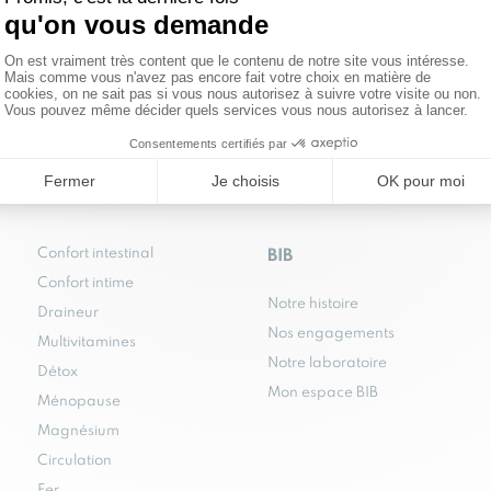
 GRATUITE
SERVICE CLIENT
uitement
chez vous en
Une équipe dédiée à votre écoute et votre
 partir de 60 € d’achat
bien-être par mail
sav@cure-bib.com
ou par
ns minimum d’achat.
téléphone.
Confort intestinal
BIB
Confort intime
Notre histoire
Draineur
Nos engagements
Multivitamines
Notre laboratoire
Détox
Mon espace BIB
Ménopause
Magnésium
Circulation
Fer