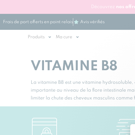
Découvrez
nos off
Frais de port offerts en point relais
Avis vérifiés
Produits
Ma cure
VITAMINE B8
La vitamine B8 est une vitamine hydrosoluble,
importante au niveau de la flore intestinale mai
limiter la chute des cheveux masculins comme 