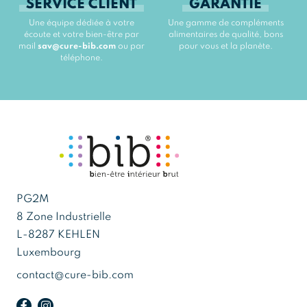
SERVICE CLIENT
GARANTIE
Une équipe dédiée à votre
Une gamme de compléments
écoute et votre bien-être par
alimentaires de qualité, bons
mail
sav@cure-bib.com
ou par
pour vous et la planète.
téléphone.
PG2M
8 Zone Industrielle
L-8287 KEHLEN
Luxembourg
contact@cure-bib.com