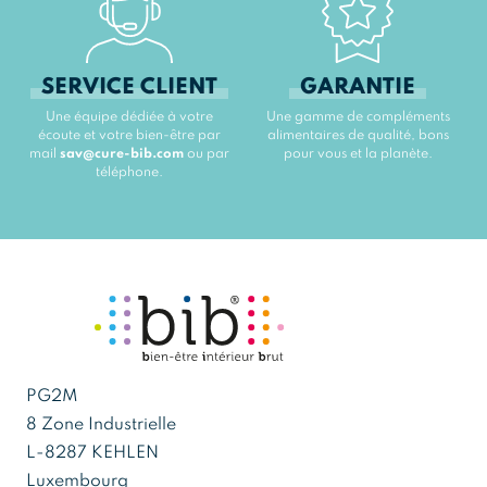
SERVICE CLIENT
GARANTIE
Une équipe dédiée à votre
Une gamme de compléments
écoute et votre bien-être par
alimentaires de qualité, bons
mail
sav@cure-bib.com
ou par
pour vous et la planète.
téléphone.
PG2M
8 Zone Industrielle
L-8287 KEHLEN
Luxembourg