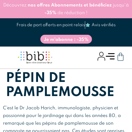
Découvrez
nos offres Abonnements et bénéficiez
jusqu'à
-35%
de réduction !
Frais de port offerts en point relais
Avis vérifiés
Je m'abonne : -35%
PÉPIN DE
PAMPLEMOUSSE
C’est le Dr Jacob Harich, immunologiste, physicien et
passionné pour le jardinage qui dans les années 80, a
remarqué que les pépins de pamplemousse de son
composte ne pourrissaient pas. Ces études sont reprises