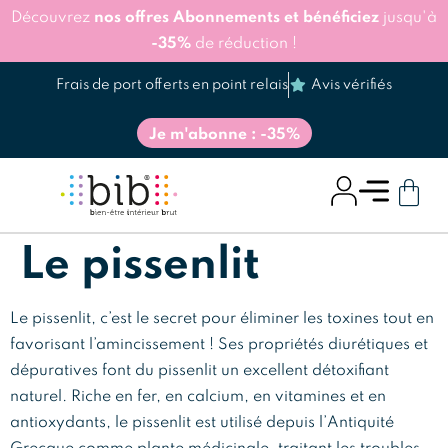
Découvrez
nos offres Abonnements et bénéficiez
jusqu'à
-35%
de réduction !
Frais de port offerts en point relais
Avis vérifiés
Je m'abonne : -35%
Le pissenlit
Le pissenlit, c’est le secret pour éliminer les toxines tout en
favorisant l’amincissement ! Ses propriétés diurétiques et
dépuratives font du pissenlit un excellent détoxifiant
naturel. Riche en fer, en calcium, en vitamines et en
antioxydants, le pissenlit est utilisé depuis l’Antiquité