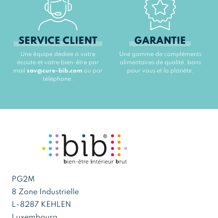
SERVICE CLIENT
GARANTIE
Une équipe dédiée à votre
Une gamme de compléments
écoute et votre bien-être par
alimentaires de qualité, bons
mail
sav@cure-bib.com
ou par
pour vous et la planète.
téléphone.
PG2M
8 Zone Industrielle
L-8287 KEHLEN
Luxembourg