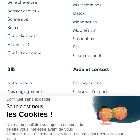
Belle chevelure
Multivitamines
Booster cheveux
Détox
Bonne nuit
Ménopause
Relax
Magnésium
Coup de boost
Circulation
Vitamine D
Fer
Confort menstruel
Coup de fouet
BIB
Aide et contact
Notre histoire
Les ingrédients
Nos engagements
Conseils d'experts
Notre laboratoire
Contactez-nous
Mon espace BIB
© 2022 BIB