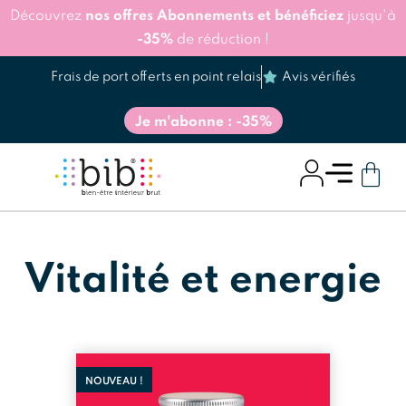
Découvrez
nos offres Abonnements et bénéficiez
jusqu'à
-35%
de réduction !
Frais de port offerts en point relais
Avis vérifiés
Je m'abonne : -35%
Vitalité et energie
NOUVEAU !